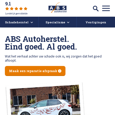
9.1
Landelijk gemiddelde
Schadeherstel
Specialisme
Vestigingen
Autoschade
Auto spuiten bij schade
ABS Autoherstel.
Eind goed. Al goed.
Caravan- en camperreparatie
Auto uitdeuken zonder spuiten
Over ABS
Wat het verhaal achter uw schade ook is, wij zorgen dat het goed
afloopt.
Ruitschade
Autoruit reparatie
ABS Actueel
Maak een reparatie afspraak
Alle soorten Schadeherstel
Bumper herstellen
Vacatures
Koplampen polijsten en afstellen
Deukendag
Afspraak maken
Krassen verwijderen
Contact