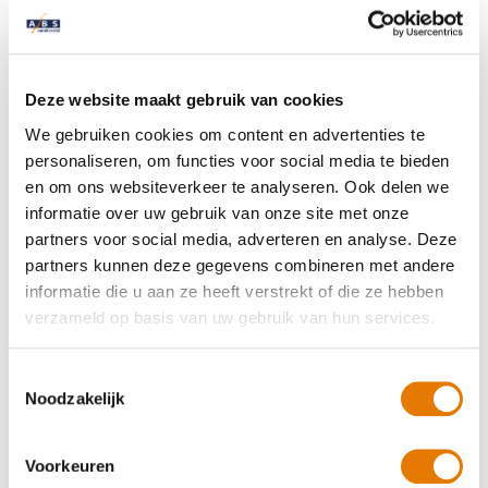
6 augustus 2026
Autoschade in het buitenland: wat
Deze website maakt gebruik van cookies
nu tijdens je vakantie?
We gebruiken cookies om content en advertenties te
personaliseren, om functies voor social media te bieden
en om ons websiteverkeer te analyseren. Ook delen we
9 juli 2026
informatie over uw gebruik van onze site met onze
Zwarte zaterdagen 2026: de drukste dagen
partners voor social media, adverteren en analyse. Deze
van de zomer en hoe je de file doorkomt
partners kunnen deze gegevens combineren met andere
informatie die u aan ze heeft verstrekt of die ze hebben
25 juni 2026
verzameld op basis van uw gebruik van hun services.
Werken bij ABS Autoherstel zonder
opleiding of ervaring
Toestemmingsselectie
Noodzakelijk
19 juni 2026
Twee Groene Duimen voor ABS Autoherstel
Voorkeuren