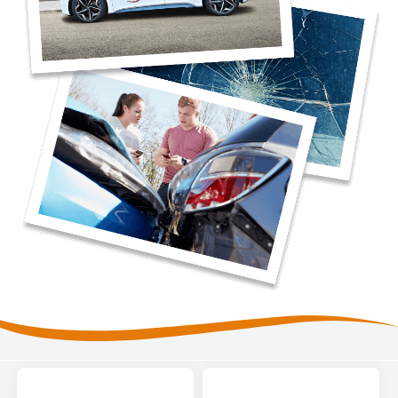
High Tech Schadeherstel
Bel ons op: 0900 - 6611111
Lakschade herstellen
Spotrepair
Steenslag herstellen
Velgen herstellen
Hagelschade herstellen
Total loss
Alle soorten Specialisme